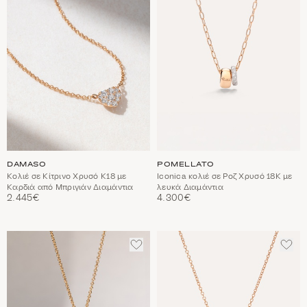
ΑΓΑΠΗΜΈΝΑ
ΑΓΑ
DAMASO
POMELLATO
Κολιέ σε Κίτρινο Χρυσό Κ18 με
Iconica κολιέ σε Ροζ Χρυσό 18Κ με
Καρδιά από Μπριγιάν Διαμάντια
λευκά Διαμάντια
2.445€
4.300€
ΠΡΟΣΘΈΣΤΕ
ΠΡΟ
ΣΤΑ
ΣΤΑ
ΑΓΑΠΗΜΈΝΑ
ΑΓΑ