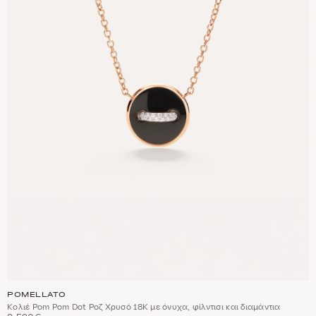
POMELLATO
Κολιέ Pom Pom Dot Ροζ Χρυσό 18Κ με όνυχα, φίλντισι και διαμάντια