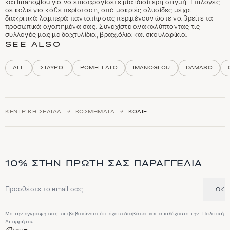
y
και Imanoglou για να επισφραγίσετε μία ιδιαίτερη στιγμή. Επιλογές
d
σε κολιέ για κάθε περίσταση, από μακριές αλυσίδες μέχρι
e
διακριτικά λαμπερά παντατίφ σας περιμένουν ώστε να βρείτε τα
s
προσωπικά αγαπημένα σας. Συνεχίστε ανακαλύπτοντας τις
c
συλλογές μας με δαχτυλίδια, βραχιόλια και σκουλαρίκια.
r
SEE ALSO
i
p
t
ALL
ΣΤΑΥΡΟΊ
POMELLATO
IMANOGLOU
DAMASO
i
o
n
a
n
ΚΕΝΤΡΙΚΉ ΣΕΛΊΔΑ
ΚΟΣΜΉΜΑΤΑ
ΚΟΛΙΈ
d
h
i
g
h
l
10% ΣΤΗΝ ΠΡΏΤΗ ΣΑΣ ΠΑΡΑΓΓΕΛΊΑ
i
g
h
t
OK
Διεύθυνση email
s
Με την εγγραφή σας, επιβεβαιώνετε ότι έχετε διαβάσει και αποδέχεστε την
Πολιτική
Απορρήτου