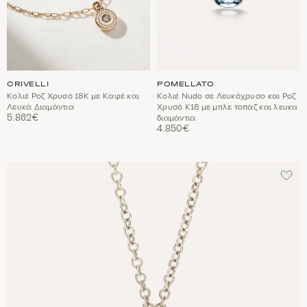
CRIVELLI
POMELLATO
Κολιέ Ροζ Χρυσό 18Κ με Καφέ και
Κολιέ Nudo σε Λευκόχρυσο και Ροζ
Λευκά Διαμάντια
Χρυσό Κ18 με μπλε τοπάζ και λευκα
5.862€
διαμάντια
4.850€
ΠΡΟ
ΣΤΑ
ΑΓΑ