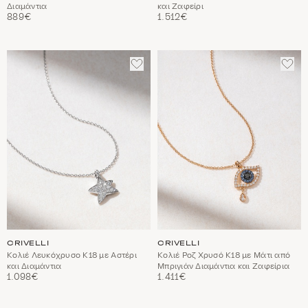
Διαμάντια
και Ζαφείρι
889€
1.512€
ΠΡΟΣΘΈΣΤΕ
ΠΡΟ
ΣΤΑ
ΣΤΑ
ΑΓΑΠΗΜΈΝΑ
ΑΓΑ
CRIVELLI
CRIVELLI
Κολιέ Λευκόχρυσο Κ18 με Αστέρι
Κολιέ Ροζ Χρυσό Κ18 με Μάτι από
και Διαμάντια
Μπριγιάν Διαμάντια και Ζαφείρια
1.098€
1.411€