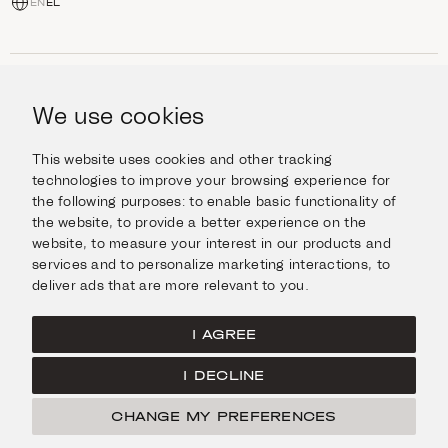
EN
EL
ΑΓΟΡΆ
Κοσμήματα
We use cookies
ΠΛΗΡΟΦΟΡΊΕΣ
Ρολόγια
Αντικείμενα
Βοήθεια και Ερωτήσεις
Ταξιδέψτε με Στυλ
This website uses cookies and other tracking
ΣΧΕΤΙΚΆ ΜΕ ΕΜΆΣ
Giftcard
technologies to improve your browsing experience for
Αποστολές και επιστροφές
the following purposes:
to enable basic functionality of
Η οικογένεια Ιμάνογλου
Επικοινωνήστε μαζί μας
ΣΥΝΔΕΘΕΊΤΕ
the website
,
to provide a better experience on the
Τα καταστήματά μας
website
,
to measure your interest in our products and
Facebook
ΝΟΜΙΚΆ
services and to personalize marketing interactions
,
to
Instagram
deliver ads that are more relevant to you
.
Όροι χρήσης
X
Πολιτική Cookies
Pinterest
I AGREE
Πολιτική Απορρήτου
I DECLINE
Κεντρική σελίδα
CHANGE MY PREFERENCES
ΦΊΛΤΡΑ
© Ιμάνογλου 2026
Created by
Radial