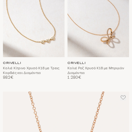
CRIVELLI
CRIVELLI
Κολιέ Κίτρινο Χρυσό Κ18 με Τρεις
Κολιέ Ροζ Χρυσό Κ18 με Μπριγιάν
Καρδιές και Διαμάντια
Διαμάντια
982€
1.280€
ΠΡΟ
ΣΤΑ
ΑΓΑ