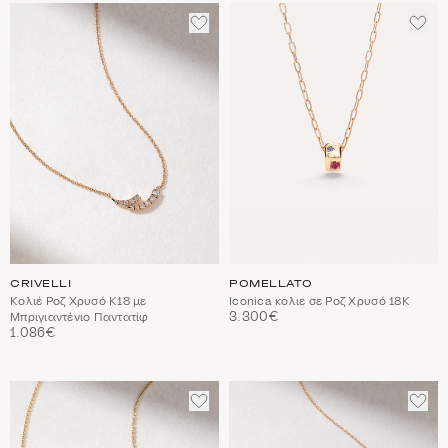
ΠΡΟΣΘΈΣΤΕ
ΠΡΟ
ΣΤΑ
ΣΤΑ
ΑΓΑΠΗΜΈΝΑ
ΑΓΑ
CRIVELLI
POMELLATO
Κολιέ Ροζ Χρυσό Κ18 με
Iconica κολιε σε Ροζ Χρυσό 18Κ
3.300€
Μπριγιαντένιο Παντατίφ
1.086€
ΠΡΟΣΘΈΣΤΕ
ΠΡΟ
ΣΤΑ
ΣΤΑ
ΑΓΑΠΗΜΈΝΑ
ΑΓΑ