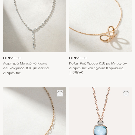
CRIVELLI
CRIVELLI
Λαμπερά Μοναδικό Κολιέ
Κολιέ Ροζ Χρυσό Κ18 με Μπριγιάν
Λευκόχρυσο 18Κ με Λευκά
Διαμάντια και Σχέδιο Κορδέλας
1.280€
Διαμάντια
ΠΡΟΣΘΈΣΤΕ
ΠΡΟ
ΣΤΑ
ΣΤΑ
ΑΓΑΠΗΜΈΝΑ
ΑΓΑ