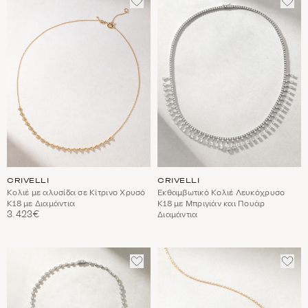
ΣΤΑ
ΣΤΑ
ΑΓΑΠΗΜΈΝΑ
ΑΓΑ
CRIVELLI
CRIVELLI
Κολιέ με αλυσίδα σε Κίτρινο Χρυσό
Εκθαμβωτικό Κολιέ Λευκόχρυσο
Κ18 με Διαμάντια
Κ18 με Μπριγιάν και Πουάρ
3.423€
Διαμάντια
ΠΡΟΣΘΈΣΤΕ
ΠΡΟ
ΣΤΑ
ΣΤΑ
ΑΓΑΠΗΜΈΝΑ
ΑΓΑ