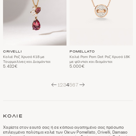
CRIVELLI
POMELLATO
Κολιέ Ροζ Χρυσό Κ18 με
Κολιέ Pom Pom Dot Ροζ Χρυσό 18Κ
Τουρμαλίνες και Διαμάντια
με φίλντισι και διαμάντια
5.432€
5.000€
Next
1
2
3
4
5
6
7
C
a
t
ΚΟΛΙΈ
e
g
o
Χαρίστε στον εαυτό σας ή σε κάποιο αγαπημένο σας πρόσωπο
r
επιλεγμένα πολύτιμα κολιέ των Οίκων Pomellato, Crivelli, Damaso