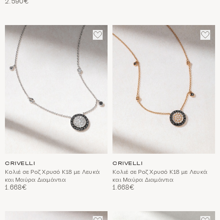
2.590€
ΠΡΟΣΘΈΣΤΕ
ΠΡΟ
ΣΤΑ
ΣΤΑ
ΑΓΑΠΗΜΈΝΑ
ΑΓΑ
CRIVELLI
CRIVELLI
Κολιέ σε Ροζ Χρυσό Κ18 με Λευκά
Κολιέ σε Ροζ Χρυσό Κ18 με Λευκά
και Μαύρα Διαμάντια
και Μαύρα Διαμάντια
1.668€
1.668€
ΠΡΟΣΘΈΣΤΕ
ΠΡΟ