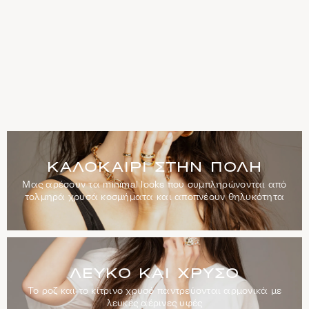
Καλοκαίρι
στην
πόλη
ΚΑΛΟΚΑΊΡΙ ΣΤΗΝ ΠΌΛΗ
Μας αρέσουν τα minimal looks που συμπληρώνονται από
τολμηρά χρυσά κοσμήματα και αποπνέουν θηλυκότητα
Λευκό
και
Χρυσό
ΛΕΥΚΌ ΚΑΙ ΧΡΥΣΌ
Το ροζ και το κίτρινο χρυσό παντρεύονται αρμονικά με
λευκές αέρινες υφές