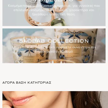
Κοσμήματα με εμβληματική παρουσία, για γυναίκες που
επιλέγουν κοσμήματα με δύναμη, χαρακτήρα και
ξεκάθαρη αισθητική θέση.
Baobab
Collection
BAOBAB COLLECTION
Όταν τα πολυτελή σπιτικά αρώματα συναντούν τον
δημιουργικό σχεδιασμό
ΑΓΟΡΆ ΒΆΣΗ ΚΑΤΗΓΟΡΊΑΣ