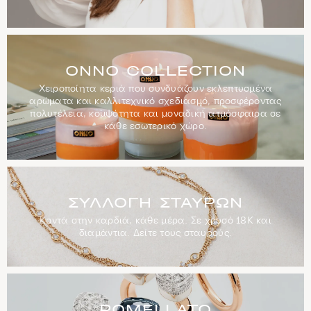
ONNO
Collection
ONNO COLLECTION
Χειροποίητα κεριά που συνδυάζουν εκλεπτυσμένα
αρώματα και καλλιτεχνικό σχεδιασμό, προσφέροντας
πολυτέλεια, κομψότητα και μοναδική ατμόσφαιρα σε
κάθε εσωτερικό χώρο.
Συλλογή
Σταυρών
ΣΥΛΛΟΓΉ ΣΤΑΥΡΏΝ
Κοντά στην καρδιά, κάθε μέρα. Σε χρυσό 18Κ και
διαμάντια. Δείτε τους σταυρούς.
Pomellato
POMELLATO