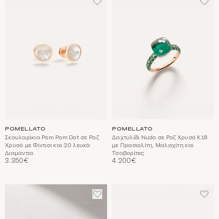
ΣΤΑ
ΣΤΑ
ΑΓΑΠΗΜΈΝΑ
ΑΓΑ
POMELLATO
POMELLATO
Σκουλαρίκια Pom Pom Dot σε Ροζ
Δαχτυλίδι Nudo σε Ροζ Χρυσό Κ18
Χρυσό με Φίντισι και 20 λευκά
με Πρασιολίτη, Μαλαχίτη και
Διαμάντια
Τσαβορίτες
3.350€
4.200€
ΠΡΟΣΘΈΣΤΕ
ΠΡΟ
ΣΤΑ
ΣΤΑ
ΑΓΑΠΗΜΈΝΑ
ΑΓΑ