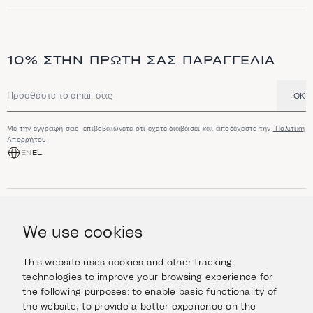
10% ΣΤΗΝ ΠΡΏΤΗ ΣΑΣ ΠΑΡΑΓΓΕΛΊΑ
OK
Διεύθυνση email
Με την εγγραφή σας, επιβεβαιώνετε ότι έχετε διαβάσει και αποδέχεστε την
Πολιτική
Απορρήτου
EN
EL
ΑΓΟΡΆ
Κοσμήματα
We use cookies
ΠΛΗΡΟΦΟΡΊΕΣ
Ρολόγια
Αντικείμενα
Βοήθεια και Ερωτήσεις
Ταξιδέψτε με Στυλ
This website uses cookies and other tracking
ΣΧΕΤΙΚΆ ΜΕ ΕΜΆΣ
Giftcard
technologies to improve your browsing experience for
Αποστολές και επιστροφές
the following purposes:
to enable basic functionality of
Η οικογένεια Ιμάνογλου
Επικοινωνήστε μαζί μας
ΣΥΝΔΕΘΕΊΤΕ
the website
,
to provide a better experience on the
Τα καταστήματά μας