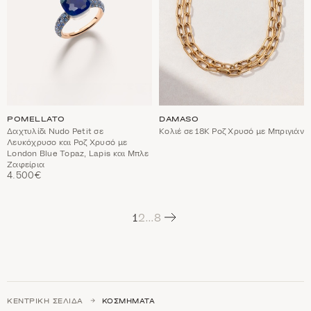
POMELLATO
DAMASO
Δαχτυλίδι Nudo Petit σε
Κολιέ σε 18Κ Ροζ Χρυσό με Μπριγιάν
Λευκόχρυσο και Ροζ Χρυσό με
London Blue Topaz, Lapis και Μπλε
Ζαφείρια
4.500€
Next
1
2
…
8
ΚΕΝΤΡΙΚΉ ΣΕΛΊΔΑ
ΚΟΣΜΉΜΑΤΑ