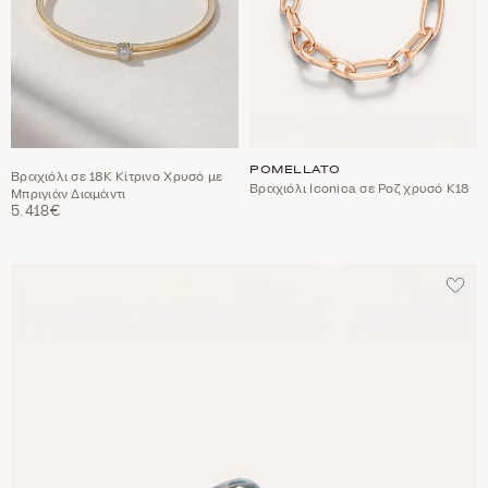
POMELLATO
Βραχιόλι σε 18Κ Κίτρινο Χρυσό με
Βραχιόλι Iconica σε Ροζ χρυσό Κ18
Μπριγιάν Διαμάντι
5.418€
ΠΡΟ
ΣΤΑ
ΑΓΑ