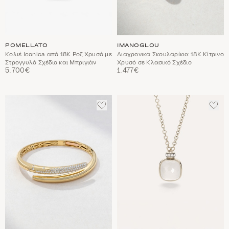
POMELLATO
IMANOGLOU
Κολιέ Iconica από 18Κ Ροζ Χρυσό με
Διαχρονικά Σκουλαρίκια 18Κ Κίτρινο
Στρογγυλό Σχέδιο και Μπριγιάν
Χρυσό σε Κλασικό Σχέδιο
5.700€
1.477€
ΠΡΟΣΘΈΣΤΕ
ΠΡΟ
ΣΤΑ
ΣΤΑ
ΑΓΑΠΗΜΈΝΑ
ΑΓΑ