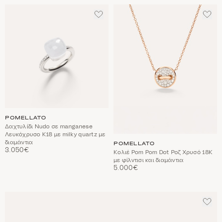
ΠΡΟΣΘΈΣΤΕ
ΠΡΟ
ΣΤΑ
ΣΤΑ
ΑΓΑΠΗΜΈΝΑ
ΑΓΑ
POMELLATO
Δαχτυλίδι Nudo σε manganese
Λευκόχρυσο Κ18 με milky quartz με
διαμάντια
POMELLATO
3.050€
Κολιέ Pom Pom Dot Ροζ Χρυσό 18Κ
με φίλντισι και διαμάντια
5.000€
ΠΡΟ
ΣΤΑ
ΑΓΑ