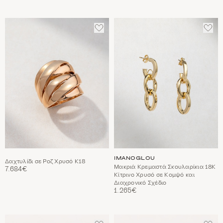
ΠΡΟΣΘΈΣΤΕ
ΠΡΟ
ΣΤΑ
ΣΤΑ
ΑΓΑΠΗΜΈΝΑ
ΑΓΑ
IMANOGLOU
Δαχτυλίδι σε Ροζ Χρυσό Κ18
Μακριά Κρεμαστά Σκουλαρίκια 18Κ
7.684€
Κίτρινο Χρυσό σε Κομψό και
Διαχρονικό Σχέδιο
1.265€
ΠΡΟΣΘΈΣΤΕ
ΠΡΟ