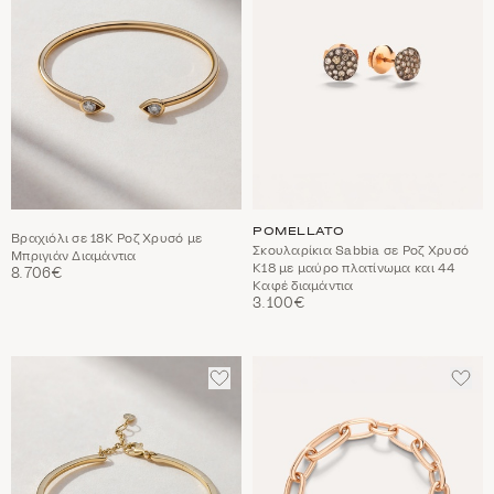
POMELLATO
Βραχιόλι σε 18Κ Ροζ Χρυσό με
Σκουλαρίκια Sabbia σε Ροζ Χρυσό
Μπριγιάν Διαμάντια
Κ18 με μαύρο πλατίνωμα και 44
8.706€
Καφέ διαμάντια
3.100€
ΠΡΟΣΘΈΣΤΕ
ΠΡΟ
ΣΤΑ
ΣΤΑ
ΑΓΑΠΗΜΈΝΑ
ΑΓΑ