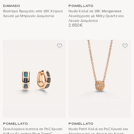
DAMASO
POMELLATO
Ιδιαίτερο Βραχιόλι από 18Κ Κίτρινο
Nudo Κολιέ σε 18Κ Mangenese
Χρυσό με Μπριγιάν Διαμάντια
Λευκόχρυσο με Milky Quartz και
Λευκά Διαμάντια
2.650€
ΠΡΟΣΘΈΣΤΕ
ΠΡΟ
ΣΤΑ
ΣΤΑ
ΑΓΑΠΗΜΈΝΑ
ΑΓΑ
POMELLATO
POMELLATO
Σκουλαρίκια Iconica σε Ροζ Χρυσό
Nudo Petit Κολιέ σε Ροζ Χρυσό και
Κ18 με 6 London Blue Τοπαζ
Λευκόχρυσο με Λευκά και Καφέ