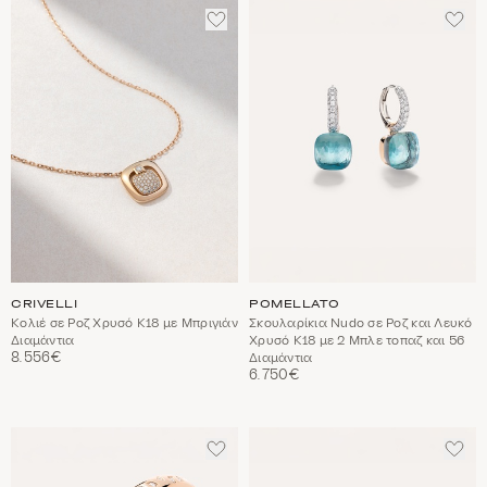
ΠΡΟΣΘΈΣΤΕ
ΠΡΟ
ΣΤΑ
ΣΤΑ
ΑΓΑΠΗΜΈΝΑ
ΑΓΑ
CRIVELLI
POMELLATO
Κολιέ σε Ροζ Χρυσό Κ18 με Μπριγιάν
Σκουλαρίκια Nudo σε Ροζ και Λευκό
Διαμάντια
Χρυσό Κ18 με 2 Mπλε τοπαζ και 56
8.556€
Διαμάντια
6.750€
ΠΡΟΣΘΈΣΤΕ
ΠΡΟ
ΣΤΑ
ΣΤΑ
ΑΓΑΠΗΜΈΝΑ
ΑΓΑ