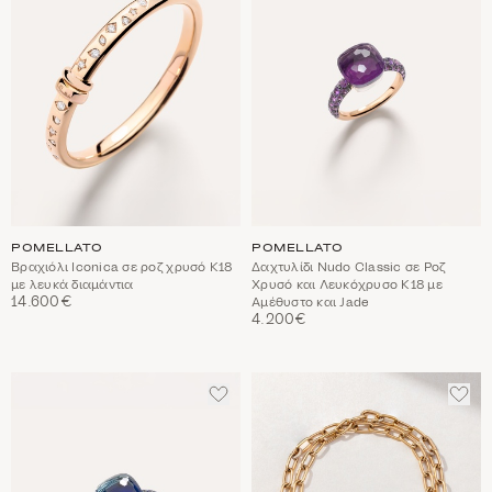
POMELLATO
POMELLATO
Βραχιόλι Iconica σε ροζ χρυσό Κ18
Δαχτυλίδι Nudo Classic σε Ροζ
με λευκά διαμάντια
Χρυσό και Λευκόχρυσο Κ18 με
14.600€
Αμέθυστο και Jade
4.200€
ΠΡΟΣΘΈΣΤΕ
ΠΡΟ
ΣΤΑ
ΣΤΑ
ΑΓΑΠΗΜΈΝΑ
ΑΓΑ