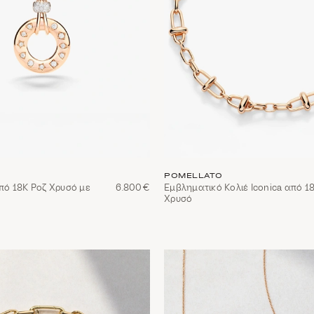
POMELLATO
από 18Κ Ροζ Χρυσό με
6.800€
Εμβληματικό Κολιέ Iconica από 1
Χρυσό