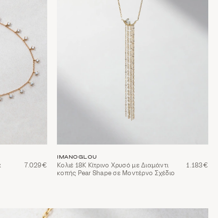
IMANOGLOU
ά
7.029€
Κολιέ 18Κ Κίτρινο Χρυσό με Διαμάντι
1.183€
κοπής Pear Shape σε Μοντέρνο Σχέδιο