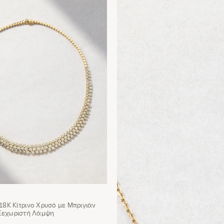
 18Κ Κίτρινο Χρυσό με Μπριγιάν
 Ξεχωριστή Λάμψη