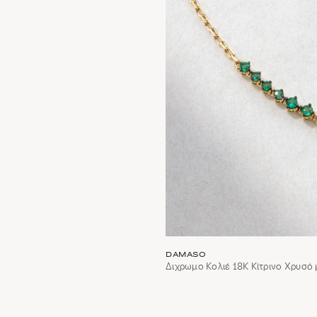
DAMASO
Διχρωμο Κολιέ 18Κ Κίτρινο Χρυσό