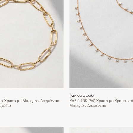
IMANOGLOU
ινο Χρυσό με Μπριγιάν Διαμάντια
Κολιέ 18Κ Ροζ Χρυσό με Κρεμαστ
Σχέδιο
Μπριγιάν Διαμάντια