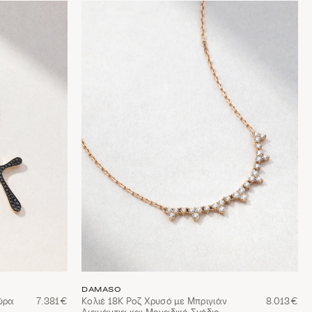
DAMASO
ύρα
7.381€
Κολιέ 18Κ Ροζ Χρυσό με Μπριγιάν
8.013€