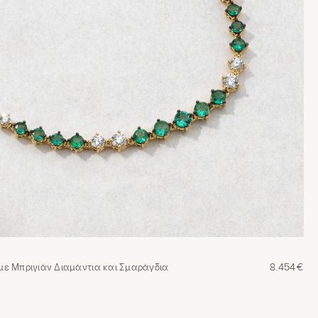
 με Μπριγιάν Διαμάντια και Σμαράγδια
8.454€