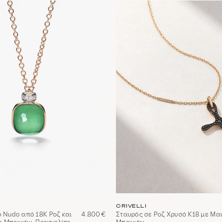
CRIVELLI
o Nudo από 18Κ Ροζ και
4.800€
Σταυρός σε Ροζ Χρυσό Κ18 με Μα