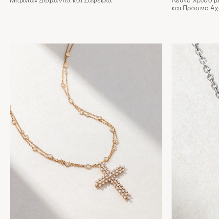
Μπριγιάν Διαμάντια και Ζαφείρια
Λευκό Χρυσό με
και Πράσινο Α