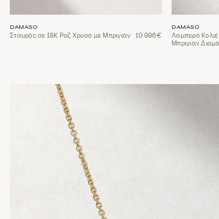
DAMASO
DAMASO
Σταυρός σε 18Κ Ροζ Χρυσό με Μπριγιάν
10.996€
Λαμπερό Κολιέ
Μπριγιάν Διαμά