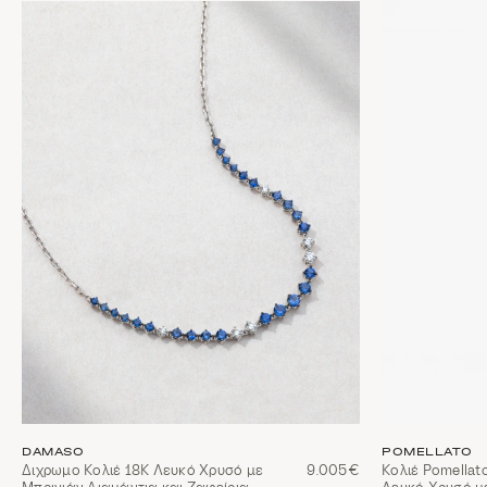
DAMASO
POMELLATO
Διχρωμο Κολιέ 18Κ Λευκό Χρυσό με
9.005€
Κολιέ Pomellat