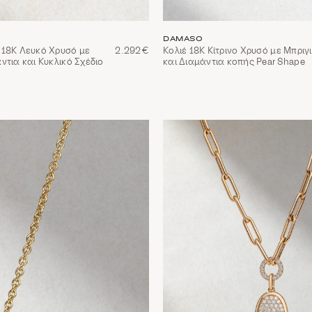
DAMASO
 18Κ Λευκό Χρυσό με
2.292€
Κολιέ 18Κ Κίτρινο Χρυσό με Μπριγ
ντια και Κυκλικό Σχέδιο
και Διαμάντια κοπής Pear Shape