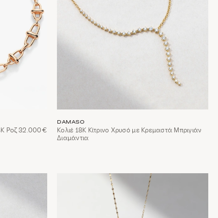
DAMASO
8Κ Ροζ
32.000€
Κολιέ 18Κ Κίτρινο Χρυσό με Κρεμαστά Μπριγιάν
Διαμάντια