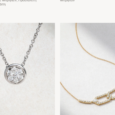
 Μπριγιάν, Πρασιολίτη
Μπριγιάν
χάτη