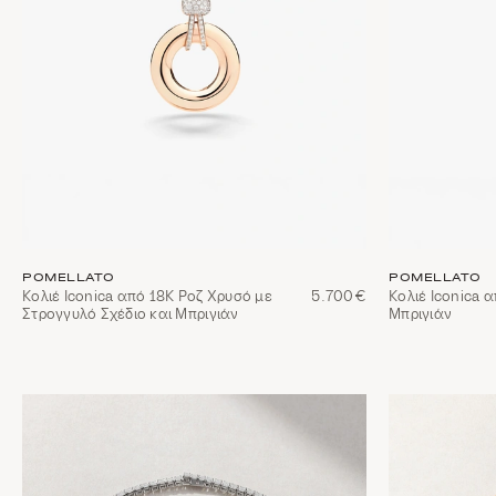
POMELLATO
POMELLATO
Κολιέ Iconica από 18Κ Ροζ Χρυσό με
5.700€
Κολιέ Iconica 
Στρογγυλό Σχέδιο και Μπριγιάν
Μπριγιάν