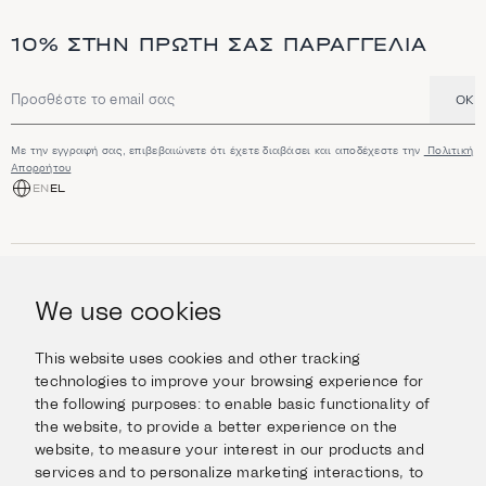
n
a
10% ΣΤΗΝ ΠΡΏΤΗ ΣΑΣ ΠΑΡΑΓΓΕΛΊΑ
n
d
h
i
OK
Διεύθυνση email
g
h
l
Με την εγγραφή σας, επιβεβαιώνετε ότι έχετε διαβάσει και αποδέχεστε την
Πολιτική
i
Απορρήτου
g
EN
EL
h
t
s
ΑΓΟΡΆ
Κοσμήματα
We use cookies
ΠΛΗΡΟΦΟΡΊΕΣ
Ρολόγια
Αντικείμενα
Βοήθεια και Ερωτήσεις
Ταξιδέψτε με Στυλ
This website uses cookies and other tracking
ΣΧΕΤΙΚΆ ΜΕ ΕΜΆΣ
Giftcard
technologies to improve your browsing experience for
Αποστολές και επιστροφές
the following purposes:
to enable basic functionality of
Η οικογένεια Ιμάνογλου
Επικοινωνήστε μαζί μας
ΣΥΝΔΕΘΕΊΤΕ
the website
,
to provide a better experience on the
Τα καταστήματά μας
website
,
to measure your interest in our products and
Facebook
ΝΟΜΙΚΆ
services and to personalize marketing interactions
,
to
Instagram