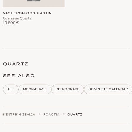
VACHERON CONSTANTIN
Overseas Quartz
19.800€
C
a
t
QUARTZ
e
g
o
SEE ALSO
r
y
d
ALL
MOON-PHASE
RETROGRADE
COMPLETE CALENDAR
e
s
c
r
i
ΚΕΝΤΡΙΚΉ ΣΕΛΊΔΑ
ΡΟΛΌΓΙΑ
QUARTZ
p
t
i
o