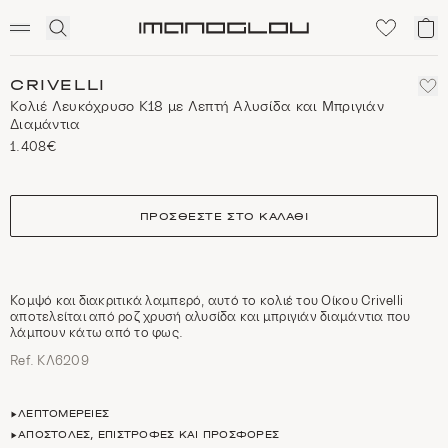
SCENTED CANDLES
Click
Το
Homepage
to
κα
expand
μο
search
CRIVELLI
Κολιέ Λευκόχρυσο Κ18 με Λεπτή Αλυσίδα και Μπριγιάν
Διαμάντια
1.408€
size
ΠΡΟΣΘΈΣΤΕ ΣΤΟ ΚΑΛΆΘΙ
Κομψό και διακριτικά λαμπερό, αυτό το κολιέ του Οίκου Crivelli
αποτελείται από ροζ χρυσή αλυσίδα και μπριγιάν διαμάντια που
λάμπουν κάτω από το φως.
Ref. ΚΛ6209
ΛΕΠΤΟΜΈΡΕΙΕΣ
ΑΠΟΣΤΟΛΈΣ, ΕΠΙΣΤΡΟΦΈΣ ΚΑΙ ΠΡΟΣΦΟΡΈΣ