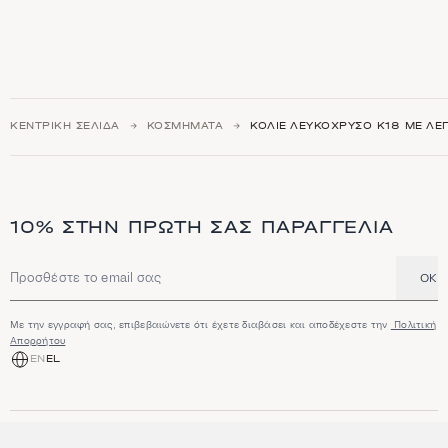
ΚΕΝΤΡΙΚΉ ΣΕΛΊΔΑ
ΚΟΣΜΉΜΑΤΑ
ΚΟΛΙΈ ΛΕΥΚΌΧΡΥΣΟ Κ18 ΜΕ ΛΕΠ
10% ΣΤΗΝ ΠΡΏΤΗ ΣΑΣ ΠΑΡΑΓΓΕΛΊΑ
OK
Διεύθυνση email
Με την εγγραφή σας, επιβεβαιώνετε ότι έχετε διαβάσει και αποδέχεστε την
Πολιτική
Απορρήτου
EN
EL
ΑΓΟΡΆ