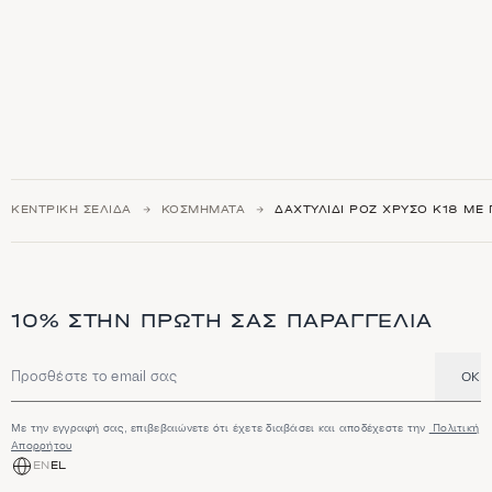
ΚΕΝΤΡΙΚΉ ΣΕΛΊΔΑ
ΚΟΣΜΉΜΑΤΑ
ΔΑΧΤΥΛΊΔΙ ΡΟΖ ΧΡΥΣΌ Κ18 ΜΕ
10% ΣΤΗΝ ΠΡΏΤΗ ΣΑΣ ΠΑΡΑΓΓΕΛΊΑ
OK
Διεύθυνση email
Με την εγγραφή σας, επιβεβαιώνετε ότι έχετε διαβάσει και αποδέχεστε την
Πολιτική
Απορρήτου
EN
EL