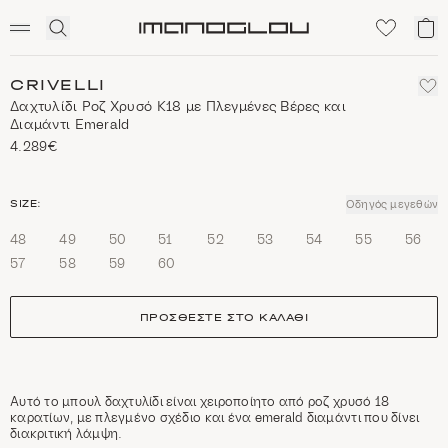
SCENTED CANDLES
Click
Το
Homepage
to
κα
expand
μο
search
CRIVELLI
Δαχτυλίδι Ροζ Χρυσό Κ18 με Πλεγμένες Βέρες και
Διαμάντι Emerald
4.289€
size
SIZE:
Οδηγός μεγεθών
48
49
50
51
52
53
54
55
56
57
58
59
60
ΠΡΟΣΘΈΣΤΕ ΣΤΟ ΚΑΛΆΘΙ
Αυτό το μπουλ δαχτυλίδι είναι χειροποίητο από ροζ χρυσό 18
καρατίων, με πλεγμένο σχέδιο και ένα emerald διαμάντι που δίνει
διακριτική λάμψη.