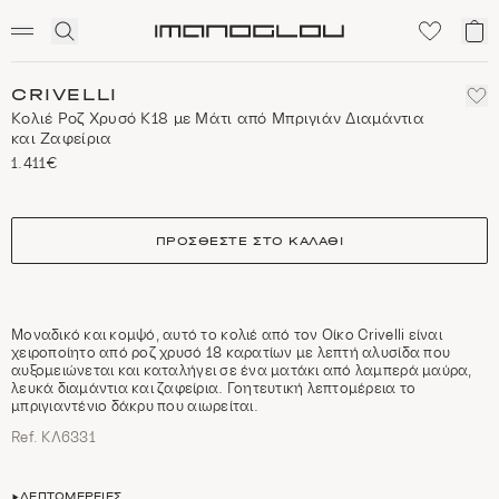
SCENTED CANDLES
Click
Το
Homepage
to
κα
expand
μο
search
CRIVELLI
Κολιέ Ροζ Χρυσό Κ18 με Μάτι από Μπριγιάν Διαμάντια
και Ζαφείρια
1.411€
size
ΠΡΟΣΘΈΣΤΕ ΣΤΟ ΚΑΛΆΘΙ
Μοναδικό και κομψό, αυτό το κολιέ από τον Οίκο Crivelli είναι
χειροποίητο από ροζ χρυσό 18 καρατίων με λεπτή αλυσίδα που
αυξομειώνεται και καταλήγει σε ένα ματάκι από λαμπερά μαύρα,
λευκά διαμάντια και ζαφείρια. Γοητευτική λεπτομέρεια το
μπριγιαντένιο δάκρυ που αιωρείται.
Ref. ΚΛ6331
ΛΕΠΤΟΜΈΡΕΙΕΣ