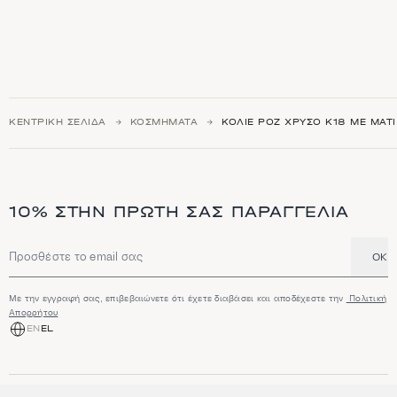
ΚΕΝΤΡΙΚΉ ΣΕΛΊΔΑ
ΚΟΣΜΉΜΑΤΑ
ΚΟΛΙΈ ΡΟΖ ΧΡΥΣΌ Κ18 ΜΕ ΜΆΤΙ
10% ΣΤΗΝ ΠΡΏΤΗ ΣΑΣ ΠΑΡΑΓΓΕΛΊΑ
OK
Διεύθυνση email
Με την εγγραφή σας, επιβεβαιώνετε ότι έχετε διαβάσει και αποδέχεστε την
Πολιτική
Απορρήτου
EN
EL
ΑΓΟΡΆ