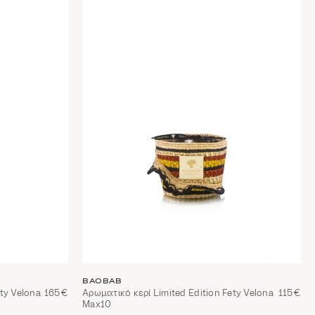
BAOBAB
ty Velona
165€
Αρωματικό κερί Limited Edition Fety Velona
115€
Max10