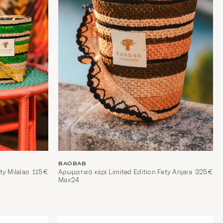
BAOBAB
ty Milalao
115€
Αρωματικό κερί Limited Edition Fety Anjara
325€
Max24