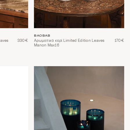
BAOBAB
eaves
330€
Αρωματικό κερί Limited Edition Leaves
170€
Manon Max16