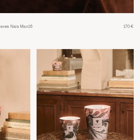
eaves Nais Max16
170€