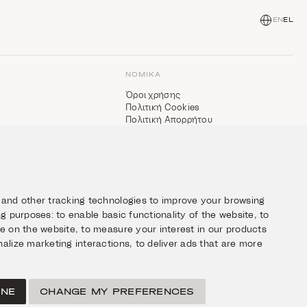
EN
EL
ΝΟΜΙΚΆ
Όροι χρήσης
Πολιτική Cookies
Πολιτική Απορρήτου
 and other tracking technologies to improve your browsing
ing purposes:
to enable basic functionality of the website
,
to
ce on the website
,
to measure your interest in our products
alize marketing interactions
,
to deliver ads that are more
INE
CHANGE MY PREFERENCES