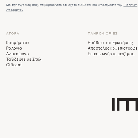
Με την εγγραφή σας, επιβεβαιώνετε ότι έχετε διαβάσει και αποδέχεστε την
Πολιτική
Απορρήτου
ΑΓΟΡΆ
ΠΛΗΡΟΦΟΡΊΕΣ
Κοσμήματα
Βοήθεια και Ερωτήσεις
Ρολόγια
Αποστολές και επιστροφέ
Αντικείμενα
Επικοινωνήστε μαζί μας
Ταξιδέψτε με Στυλ
Giftcard
Κεντρική σελ