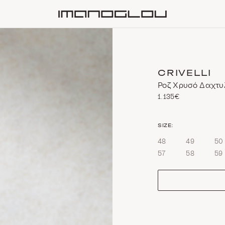
Homepage
CRIVELLI
Ροζ Χρυσό Δαχτυλ
1.135€
size
SIZE:
48
49
50
57
58
59