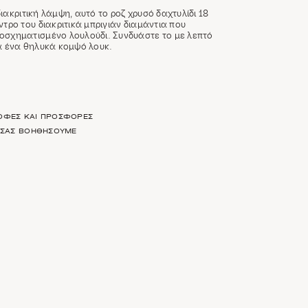
ιακριτική λάμψη, αυτό το ροζ χρυσό δαχτυλίδι 18
ντρο του διακριτικά μπριγιάν διαμάντια που
οσχηματισμένο λουλούδι. Συνδυάστε το με λεπτό
ια ένα θηλυκά κομψό λουκ.
ΡΟΦΈΣ ΚΑΙ ΠΡΟΣΦΟΡΈΣ
Α ΣΑΣ ΒΟΗΘΉΣΟΥΜΕ