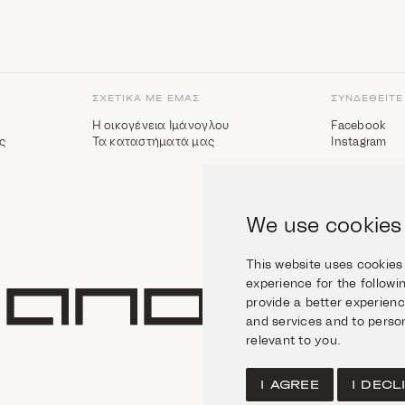
ΣΧΕΤΙΚΆ ΜΕ ΕΜΆΣ
ΣΥΝΔΕΘΕΊΤΕ
Η οικογένεια Ιμάνογλου
Facebook
ς
Τα καταστήματά μας
Instagram
We use cookies
This website uses cookies
experience for the follow
provide a better experien
and services and to person
ίδα
relevant to you
.
I AGREE
I DECL