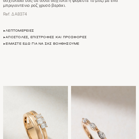
δαχτυλίδια σας σε άλλα δάχτυλα ή φορέστε το μαζί με ένα
μπριγιαντένιο ροζ χρυσό βεράκι.
Ref. ΔΑ8374
ΛΕΠΤΟΜΈΡΕΙΕΣ
ΑΠΟΣΤΟΛΈΣ, ΕΠΙΣΤΡΟΦΈΣ ΚΑΙ ΠΡΟΣΦΟΡΈΣ
ΕΊΜΑΣΤΕ ΕΔΏ ΓΙΑ ΝΑ ΣΑΣ ΒΟΗΘΉΣΟΥΜΕ