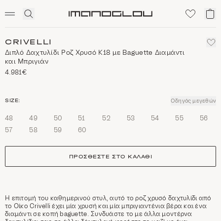
SCENTED CANDLES
Click
Το
Homepage
to
κα
expand
μο
search
CRIVELLI
Διπλό Δαχτυλίδι Ροζ Χρυσό Κ18 με Baguette Διαμάντι
και Μπριγιάν
4.981€
size
SIZE:
Οδηγός μεγεθών
48
49
50
51
52
53
54
55
56
57
58
59
60
ΠΡΟΣΘΈΣΤΕ ΣΤΟ ΚΑΛΆΘΙ
Η επιτομή του καθημερινού στυλ, αυτό το ροζ χρυσό δαχτυλίδι από
το Οίκο Crivelli έχει μία χρυσή και μία μπριγιαντένια βέρα και ένα
διαμάντι σε κοπή baguette. Συνδυάστε το με άλλα μοντέρνα