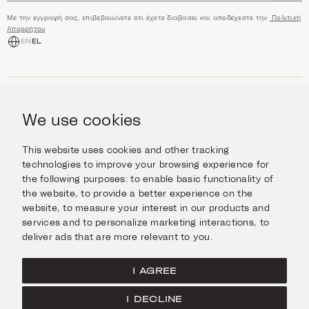
Με την εγγραφή σας, επιβεβαιώνετε ότι έχετε διαβάσει και αποδέχεστε την
Πολιτική
Απορρήτου
EN
EL
ΑΓΟΡΆ
Κοσμήματα
We use cookies
ΠΛΗΡΟΦΟΡΊΕΣ
Ρολόγια
Αντικείμενα
Βοήθεια και Ερωτήσεις
Ταξιδέψτε με Στυλ
This website uses cookies and other tracking
ΣΧΕΤΙΚΆ ΜΕ ΕΜΆΣ
Giftcard
technologies to improve your browsing experience for
Αποστολές και επιστροφές
the following purposes:
to enable basic functionality of
Η οικογένεια Ιμάνογλου
Επικοινωνήστε μαζί μας
ΣΥΝΔΕΘΕΊΤΕ
the website
,
to provide a better experience on the
Τα καταστήματά μας
website
,
to measure your interest in our products and
Facebook
ΝΟΜΙΚΆ
services and to personalize marketing interactions
,
to
Instagram
deliver ads that are more relevant to you
.
Όροι χρήσης
X
Πολιτική Cookies
Pinterest
I AGREE
Πολιτική Απορρήτου
I DECLINE
Κεντρική σελίδα