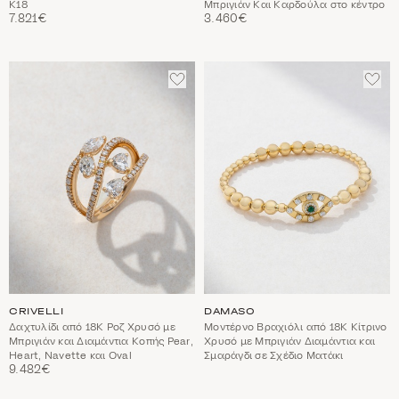
Κ18
Μπριγιάν Και Καρδούλα στο κέντρο
7.821€
3.460€
ΠΡΟΣΘΈΣΤΕ
ΠΡΟ
ΣΤΑ
ΣΤΑ
ΑΓΑΠΗΜΈΝΑ
ΑΓΑ
CRIVELLI
DAMASO
Δαχτυλίδι από 18Κ Ροζ Χρυσό με
Μοντέρνο Βραχιόλι από 18Κ Κίτρινο
Μπριγιάν και Διαμάντια Κοπής Pear,
Χρυσό με Μπριγιάν Διαμάντια και
Heart, Navette και Oval
Σμαράγδι σε Σχέδιο Ματάκι
9.482€