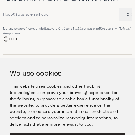
OK
Διεύθυνση email
Με την εγγραφή σας, επιβεβαιώνετε ότι έχετε διαβάσει και αποδέχεστε την
Πολιτική
Απορρήτου
EN
EL
ΑΓΟΡΆ
Κοσμήματα
We use cookies
ΠΛΗΡΟΦΟΡΊΕΣ
Ρολόγια
Αντικείμενα
Βοήθεια και Ερωτήσεις
Ταξιδέψτε με Στυλ
This website uses cookies and other tracking
ΣΧΕΤΙΚΆ ΜΕ ΕΜΆΣ
Giftcard
technologies to improve your browsing experience for
Αποστολές και επιστροφές
the following purposes:
to enable basic functionality of
Η οικογένεια Ιμάνογλου
Επικοινωνήστε μαζί μας
ΣΥΝΔΕΘΕΊΤΕ
the website
,
to provide a better experience on the
Τα καταστήματά μας
website
,
to measure your interest in our products and
Facebook
ΝΟΜΙΚΆ
services and to personalize marketing interactions
,
to
Instagram
deliver ads that are more relevant to you
.
Όροι χρήσης
X