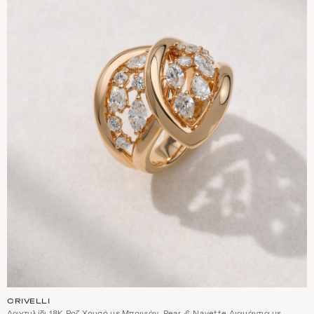
CRIVELLI
Δαχτυλίδι 18Κ Ροζ Χρυσό με Μπριγιάν, Pear & Navette Διαμάντια με