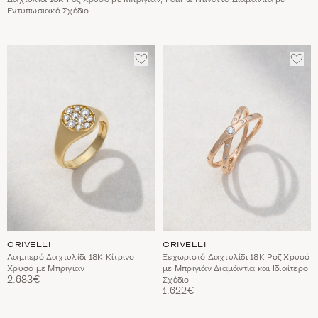
Εντυπωσιακό Σχέδιο
ΠΡΟΣΘΈΣΤΕ
ΠΡΟ
ΣΤΑ
ΣΤΑ
ΑΓΑΠΗΜΈΝΑ
ΑΓΑ
CRIVELLI
CRIVELLI
Λαμπερό Δαχτυλίδι 18Κ Κίτρινο
Ξεχωριστό Δαχτυλίδι 18Κ Ροζ Χρυσό
Χρυσό με Μπριγιάν
με Μπριγιάν Διαμάντια και Ιδιαίτερο
2.683€
Σχέδιο
1.622€