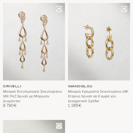
ΠΡΟΣΘΈΣΤΕ
ΠΡΟ
ΣΤΑ
ΣΤΑ
ΑΓΑΠΗΜΈΝΑ
ΑΓΑ
CRIVELLI
IMANOGLOU
Μακριά Εντυπωσιακά Σκουλαρίκια
Μακριά Κρεμαστά Σκουλαρίκια 18Κ
18Κ Ροζ Χρυσό με Μπριγιάν
Κίτρινο Χρυσό σε Κομψό και
Διαμάντια
Διαχρονικό Σχέδιο
9.790€
1.265€
ΠΡΟΣΘΈΣΤΕ
ΣΤΑ