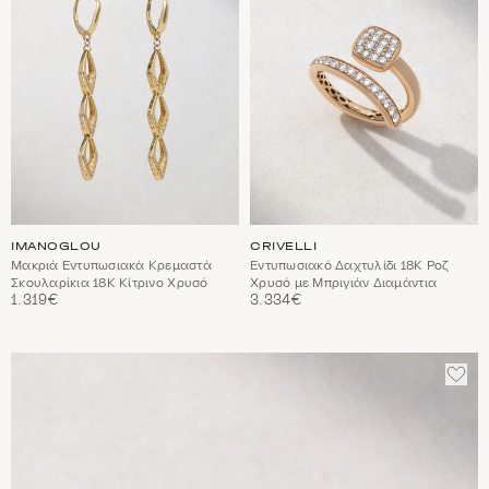
IMANOGLOU
CRIVELLI
Μακριά Εντυπωσιακά Κρεμαστά
Εντυπωσιακό Δαχτυλίδι 18Κ Ροζ
Σκουλαρίκια 18Κ Κίτρινο Χρυσό
Χρυσό με Μπριγιάν Διαμάντια
1.319€
3.334€
ΠΡΟ
ΣΤΑ
ΑΓΑ