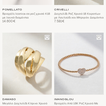
POMELLATO
CRIVELLI
Βραχιόλι Iconica σε ροζ χρυσό Κ18
Δαχτυλίδι Ροζ Χρυσό 18 Καρατίων
με λευκά διαμάντια
με Λουλούδι και Μπριγιάν Διαμάντια
14.600€
7.581€
ΠΡΟΣΘΈΣΤΕ
ΠΡΟ
ΣΤΑ
ΣΤΑ
ΑΓΑΠΗΜΈΝΑ
ΑΓΑ
DAMASO
IMANOGLOU
Μεγάλο Δαχτυλίδι Κίτρινο Χρυσό
Βραχιόλι Από 18Κ Ροζ Χρυσό Με