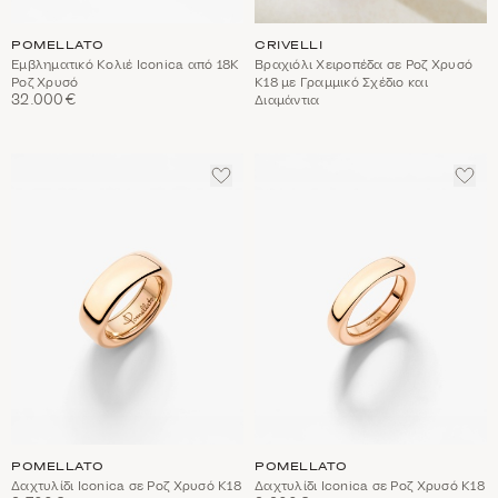
POMELLATO
CRIVELLI
Εμβληματικό Κολιέ Iconica από 18Κ
Βραχιόλι Χειροπέδα σε Ροζ Χρυσό
Ροζ Χρυσό
Κ18 με Γραμμικό Σχέδιο και
32.000€
Διαμάντια
ΠΡΟΣΘΈΣΤΕ
ΠΡΟ
ΣΤΑ
ΣΤΑ
ΑΓΑΠΗΜΈΝΑ
ΑΓΑ
POMELLATO
POMELLATO
Δαχτυλίδι Iconica σε Ροζ Χρυσό Κ18
Δαχτυλίδι Iconica σε Ροζ Χρυσό Κ18