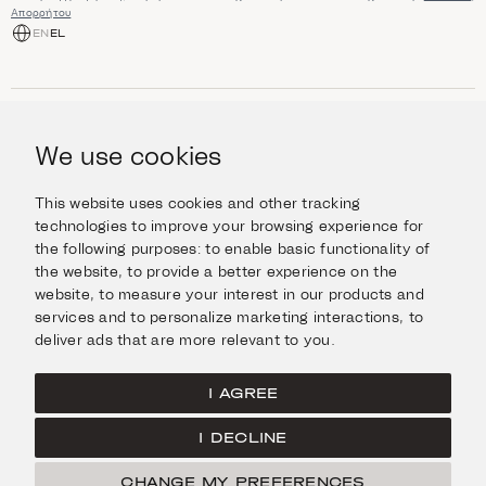
Απορρήτου
EN
EL
ΑΓΟΡΆ
Κοσμήματα
We use cookies
ΠΛΗΡΟΦΟΡΊΕΣ
Ρολόγια
Αντικείμενα
Βοήθεια και Ερωτήσεις
Ταξιδέψτε με Στυλ
This website uses cookies and other tracking
ΣΧΕΤΙΚΆ ΜΕ ΕΜΆΣ
Giftcard
technologies to improve your browsing experience for
Αποστολές και επιστροφές
the following purposes:
to enable basic functionality of
Η οικογένεια Ιμάνογλου
Επικοινωνήστε μαζί μας
ΣΥΝΔΕΘΕΊΤΕ
the website
,
to provide a better experience on the
Τα καταστήματά μας
website
,
to measure your interest in our products and
Facebook
ΝΟΜΙΚΆ
services and to personalize marketing interactions
,
to
Instagram
deliver ads that are more relevant to you
.
Όροι χρήσης
X
Πολιτική Cookies
Pinterest
I AGREE
Πολιτική Απορρήτου
I DECLINE
Κεντρική σελίδα
CHANGE MY PREFERENCES