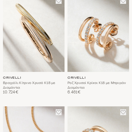
ΣΤΑ
ΣΤΑ
ΑΓΑΠΗΜΈΝΑ
ΑΓΑ
CRIVELLI
CRIVELLI
Βραχιόλι Κίτρινο Χρυσό Κ18 με
Ροζ Χρυσοί Κρίκοι Κ18 με Μπριγιάν
Διαμάντια
Διαμάντια
10.724€
6.461€
ΠΡΟΣΘΈΣΤΕ
ΠΡΟ
ΣΤΑ
ΣΤΑ
ΑΓΑΠΗΜΈΝΑ
ΑΓΑ