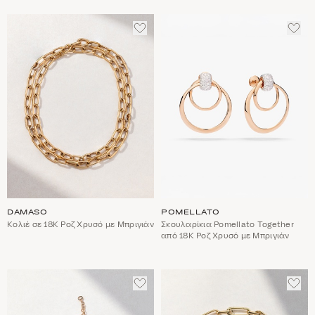
ΠΡΟΣΘΈΣΤΕ
ΠΡΟ
ΣΤΑ
ΣΤΑ
ΑΓΑΠΗΜΈΝΑ
ΑΓΑ
DAMASO
POMELLATO
Κολιέ σε 18Κ Ροζ Χρυσό με Μπριγιάν
Σκουλαρίκια Pomellato Together
από 18Κ Ροζ Χρυσό με Μπριγιάν
ΠΡΟΣΘΈΣΤΕ
ΠΡΟ
ΣΤΑ
ΣΤΑ
ΑΓΑΠΗΜΈΝΑ
ΑΓΑ