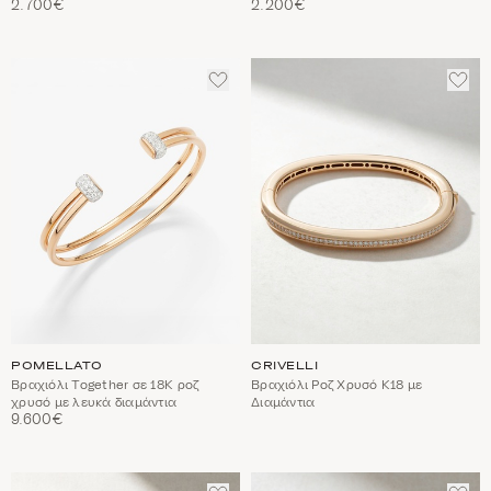
2.700€
2.200€
ΠΡΟΣΘΈΣΤΕ
ΠΡΟ
ΣΤΑ
ΣΤΑ
ΑΓΑΠΗΜΈΝΑ
ΑΓΑ
POMELLATO
CRIVELLI
Βραχιόλι Together σε 18Κ ροζ
Βραχιόλι Ροζ Χρυσό Κ18 με
χρυσό με λευκά διαμάντια
Διαμάντια
9.600€
ΠΡΟΣΘΈΣΤΕ
ΠΡΟ