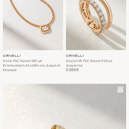
CRIVELLI
CRIVELLI
Κολιέ Ροζ Χρυσό 18Κ με
Δαχτυλίδι Ροζ Χρυσό Κ18 με
Εντυπωσιακή Αλυσίδα και Διαμάντι
Διαμάντια
9.888€
Emerald
ΠΡΟ
ΣΤΑ
ΑΓΑ