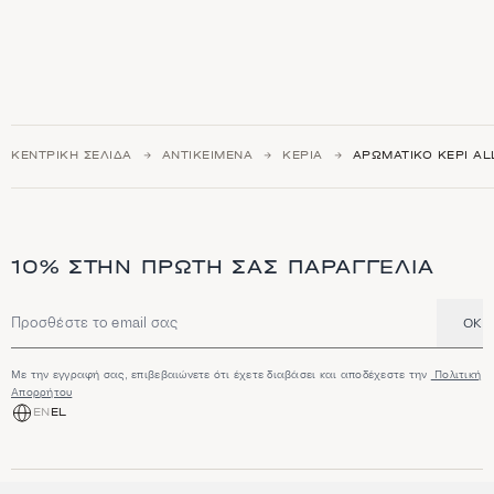
ΚΕΝΤΡΙΚΉ ΣΕΛΊΔΑ
ΑΝΤΙΚΕΊΜΕΝΑ
ΚΕΡΙΆ
ΑΡΩΜΑΤΙΚΌ ΚΕΡΊ A
10% ΣΤΗΝ ΠΡΏΤΗ ΣΑΣ ΠΑΡΑΓΓΕΛΊΑ
OK
Διεύθυνση email
Με την εγγραφή σας, επιβεβαιώνετε ότι έχετε διαβάσει και αποδέχεστε την
Πολιτική
Απορρήτου
EN
EL
ΑΓΟΡΆ