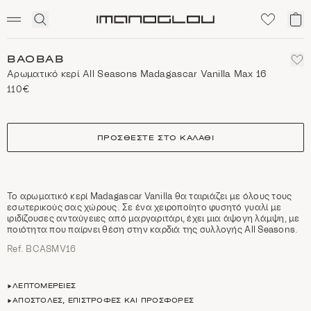
SCENTED CANDLES
Click
Το
Homepage
to
κα
expand
μο
search
BAOBAB
Αρωματικό κερί All Seasons Madagascar Vanilla Max 16
110€
size
ΠΡΟΣΘΈΣΤΕ ΣΤΟ ΚΑΛΆΘΙ
Το αρωματικό κερί Madagascar Vanilla θα ταιριάζει με όλους τους
εσωτερικούς σας χώρους. Σε ένα χειροποίητο φυσητό γυαλί με
ιριδίζουσες ανταύγειες από μαργαριτάρι, έχει μια άψογη λάμψη, με
ποιότητα που παίρνει θέση στην καρδιά της συλλογής All Seasons.
Ref. BCASMV16
ΛΕΠΤΟΜΈΡΕΙΕΣ
ΑΠΟΣΤΟΛΈΣ, ΕΠΙΣΤΡΟΦΈΣ ΚΑΙ ΠΡΟΣΦΟΡΈΣ