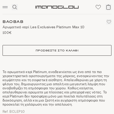
SCENTED CANDLES
Click
Το
Homepage
to
κα
expand
μο
search
BAOBAB
Αρωματικό κερί Les Exclusives Platinum Max 10
100€
size
ΠΡΟΣΘΈΣΤΕ ΣΤΟ ΚΑΛΆΘΙ
Το αρωματικό κερί Platinum, αναδεικνύεται ως ένα από τα πιο
χαρακτηριστικά αριστουργήματα της μάρκας, ενσαρκώνοντας την
κομψότητα και τη σοφιστικέ αίσθηση. Απελευθερώνει με χάρη τη
φλόγα του, δημιουργώντας μια απαλή και μαγευτική λάμψη που
αναβαθμίζει τη ατμόσφαιρα του χώρου. Καθώς καίγεται,
απελευθερώνει αρώματα με πλούσιες και μπαχαρένιες νότες. Το
κερί Platinum δεν προσφέρει μόνο μια πινελιά πολυτέλειας στη
διακόσμηση, αλλά και μια ζεστή και ευχάριστη ατμόσφαιρα που
προσκαλεί τη χαλάρωση και την απόλαυση.
Ref. BCLEP10