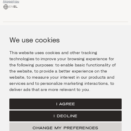
Απορρήτου
EN
EL
ΑΓΟΡΆ
Κοσμήματα
We use cookies
ΠΛΗΡΟΦΟΡΊΕΣ
Ρολόγια
Αντικείμενα
Βοήθεια και Ερωτήσεις
Ταξιδέψτε με Στυλ
This website uses cookies and other tracking
ΣΧΕΤΙΚΆ ΜΕ ΕΜΆΣ
Giftcard
technologies to improve your browsing experience for
Αποστολές και επιστροφές
the following purposes:
to enable basic functionality of
Η οικογένεια Ιμάνογλου
Επικοινωνήστε μαζί μας
ΣΥΝΔΕΘΕΊΤΕ
the website
,
to provide a better experience on the
Τα καταστήματά μας
website
,
to measure your interest in our products and
Facebook
ΝΟΜΙΚΆ
services and to personalize marketing interactions
,
to
Instagram
deliver ads that are more relevant to you
.
Όροι χρήσης
X
Πολιτική Cookies
Pinterest
I AGREE
Πολιτική Απορρήτου
I DECLINE
Κεντρική σελίδα
CHANGE MY PREFERENCES