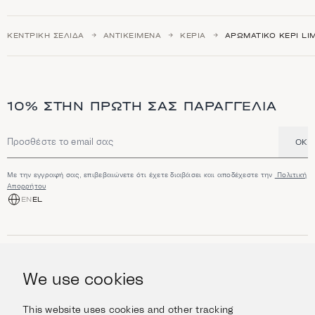
ΚΕΝΤΡΙΚΉ ΣΕΛΊΔΑ
ΑΝΤΙΚΕΊΜΕΝΑ
ΚΕΡΙΆ
ΑΡΩΜΑΤΙΚΌ ΚΕΡΊ LIM
10% ΣΤΗΝ ΠΡΏΤΗ ΣΑΣ ΠΑΡΑΓΓΕΛΊΑ
OK
Διεύθυνση email
Με την εγγραφή σας, επιβεβαιώνετε ότι έχετε διαβάσει και αποδέχεστε την
Πολιτική
Απορρήτου
EN
EL
ΑΓΟΡΆ
Κοσμήματα
We use cookies
ΠΛΗΡΟΦΟΡΊΕΣ
Ρολόγια
Αντικείμενα
Βοήθεια και Ερωτήσεις
Ταξιδέψτε με Στυλ
This website uses cookies and other tracking
ΣΧΕΤΙΚΆ ΜΕ ΕΜΆΣ