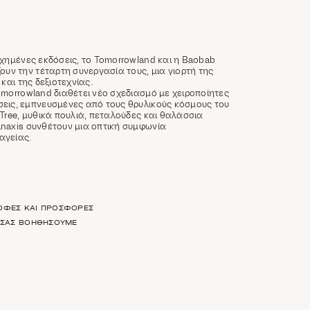
υχημένες εκδόσεις, το Tomorrowland και η Baobab
ουν την τέταρτη συνεργασία τους, μια γιορτή της
 και της δεξιοτεχνίας.
omorrowland διαθέτει νέο σχεδιασμό με χειροποίητες
εις, εμπνευσμένες από τους θρυλικούς κόσμους του
Tree, μυθικά πουλιά, πεταλούδες και θαλάσσια
naxis συνθέτουν μια οπτική συμφωνία
αγείας.
ΡΟΦΈΣ ΚΑΙ ΠΡΟΣΦΟΡΈΣ
Α ΣΑΣ ΒΟΗΘΉΣΟΥΜΕ