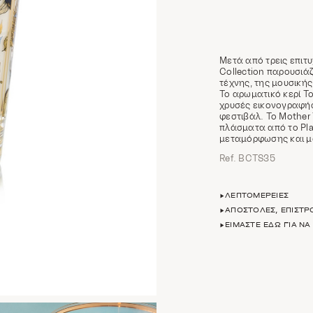
Μετά από τρεις επιτ
Collection παρουσιάζ
τέχνης, της μουσικής
Το αρωματικό κερί T
χρυσές εικονογραφήσ
φεστιβάλ. Το Mother 
πλάσματα από το Pla
μεταμόρφωσης και μ
Ref. BCTS35
ΛΕΠΤΟΜΈΡΕΙΕΣ
ΑΠΟΣΤΟΛΈΣ, ΕΠΙΣΤ
ΕΊΜΑΣΤΕ ΕΔΏ ΓΙΑ Ν