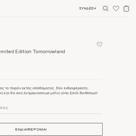
ΣΎΝΔΕΣΗ
Click
to
expand
search
imited Edition Tomorrowland
ρος το παρόν εκτός αποθέματος. Εάν ενδιαφέρεστε,
ς και θα σας ενημερώσουμε μόλις γίνει ξανά διαθέσιμο!
ΕΝΔΙΑΦΕΡΟΜΑΙ