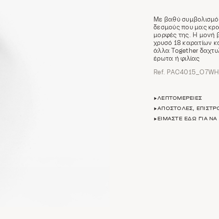
Με βαθύ συμβολισμό,
δεσμούς που μας κρα
μορφές της. Η μονή β
χρυσό 18 καρατίων κ
άλλα Together δαχτυ
έρωτα ή φιλίας
Ref. PAC4015_O7W
ΛΕΠΤΟΜΈΡΕΙΕΣ
ΑΠΟΣΤΟΛΈΣ, ΕΠΙΣΤ
ΕΊΜΑΣΤΕ ΕΔΏ ΓΙΑ Ν