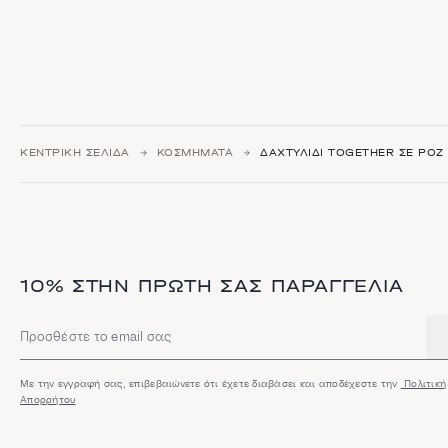
ΚΕΝΤΡΙΚΉ ΣΕΛΊΔΑ
ΚΟΣΜΉΜΑΤΑ
ΔΑΧΤΥΛΊΔΙ TOGETHER ΣΕ ΡΟΖ
10% ΣΤΗΝ ΠΡΏΤΗ ΣΑΣ ΠΑΡΑΓΓΕΛΊΑ
Διεύθυνση email
Με την εγγραφή σας, επιβεβαιώνετε ότι έχετε διαβάσει και αποδέχεστε την
Πολιτική
Απορρήτου