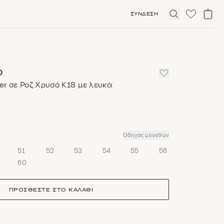
ΣΎΝΔΕΣΗ
Click
to
expand
search
O
er σε Ροζ Χρυσό Κ18 με λευκά
Οδηγός μεγεθών
51
52
53
54
55
56
60
ΠΡΟΣΘΈΣΤΕ ΣΤΟ ΚΑΛΆΘΙ