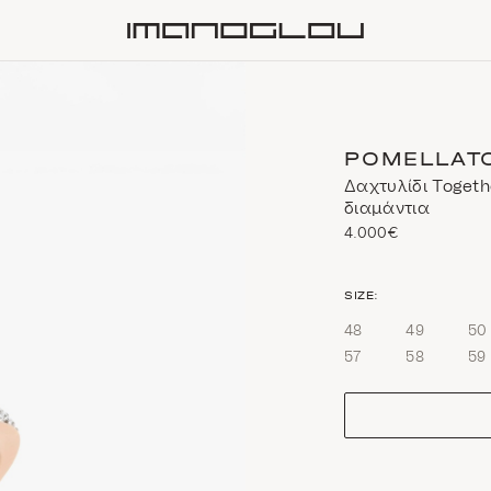
Homepage
POMELLAT
Δαχτυλίδι Togeth
διαμάντια
4.000€
size
SIZE:
48
49
50
57
58
59