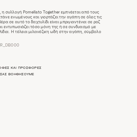
 η συλλογή Pomellato Together εμπνέεται από τους
τάνε ενωμένους και γιορτάζει την αγάπη σε όλες τις
έρα σε αυτό το δαχτυλίδι είναι μπριγιαντένια σε ροζ
αι εντυπωσιάζει τόσο μόνη της ή σε συνδυασμό με
λίδια. Η τέλεια μιλανέζικη ωδή στην αγάπη, σύμβολο
HR_DB000
ΡΟΦΈΣ ΚΑΙ ΠΡΟΣΦΟΡΈΣ
Α ΣΑΣ ΒΟΗΘΉΣΟΥΜΕ