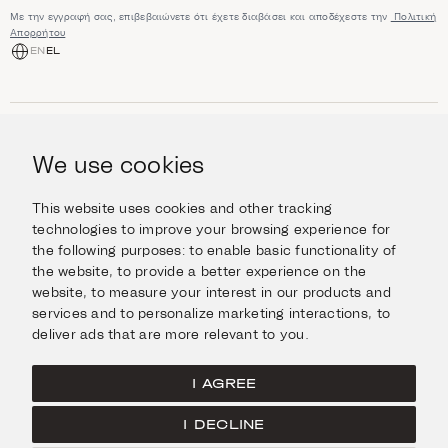
Με την εγγραφή σας, επιβεβαιώνετε ότι έχετε διαβάσει και αποδέχεστε την
Πολιτική
Απορρήτου
EN
EL
ΑΓΟΡΆ
Κοσμήματα
We use cookies
ΠΛΗΡΟΦΟΡΊΕΣ
Ρολόγια
Αντικείμενα
Βοήθεια και Ερωτήσεις
Ταξιδέψτε με Στυλ
This website uses cookies and other tracking
ΣΧΕΤΙΚΆ ΜΕ ΕΜΆΣ
Giftcard
technologies to improve your browsing experience for
Αποστολές και επιστροφές
the following purposes:
to enable basic functionality of
Η οικογένεια Ιμάνογλου
Επικοινωνήστε μαζί μας
ΣΥΝΔΕΘΕΊΤΕ
the website
,
to provide a better experience on the
Τα καταστήματά μας
website
,
to measure your interest in our products and
Facebook
ΝΟΜΙΚΆ
services and to personalize marketing interactions
,
to
Instagram
deliver ads that are more relevant to you
.
Όροι χρήσης
X
Πολιτική Cookies
Pinterest
I AGREE
Πολιτική Απορρήτου
I DECLINE
Κεντρική σελίδα