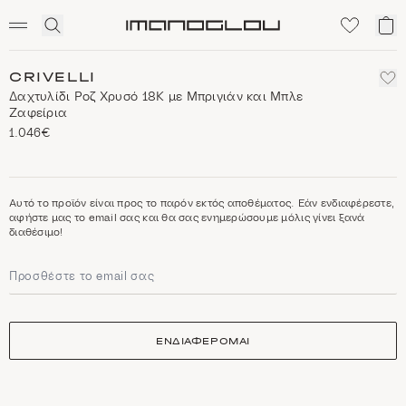
SCENTED CANDLES
Click
Το
Homepage
to
κα
expand
μο
search
CRIVELLI
Δαχτυλίδι Ροζ Χρυσό 18Κ με Μπριγιάν και Μπλε
Ζαφείρια
1.046€
Αυτό το προϊόν είναι προς το παρόν εκτός αποθέματος. Εάν ενδιαφέρεστε,
αφήστε μας το email σας και θα σας ενημερώσουμε μόλις γίνει ξανά
διαθέσιμο!
ΕΝΔΙΑΦΕΡΟΜΑΙ