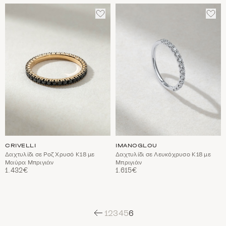
ΠΡΟΣΘΈΣΤΕ
ΠΡΟ
ΣΤΑ
ΣΤΑ
ΑΓΑΠΗΜΈΝΑ
ΑΓΑ
CRIVELLI
IMANOGLOU
Δαχτυλίδι σε Ροζ Χρυσό Κ18 με
Δαχτυλίδι σε Λευκόχρυσο Κ18 με
Μαύρα Μπριγιάν
Μπριγιάν
1.432€
1.615€
1
2
3
4
5
6