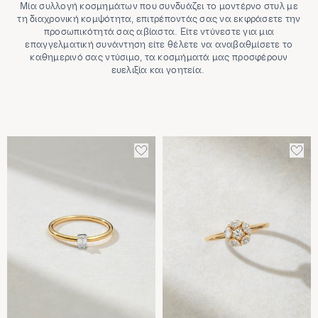
Μία συλλογή κοσμημάτων που συνδυάζει το μοντέρνο στυλ με
τη διαχρονική κομψότητα, επιτρέποντάς σας να εκφράσετε την
προσωπικότητά σας αβίαστα. Είτε ντύνεστε για μια
επαγγελματική συνάντηση είτε θέλετε να αναβαθμίσετε το
καθημερινό σας ντύσιμο, τα κοσμήματά μας προσφέρουν
ευελιξία και γοητεία.
ΠΡΟΣΘΈΣΤΕ
ΠΡΟ
ΣΤΑ
ΣΤΑ
ΑΓΑΠΗΜΈΝΑ
ΑΓΑ