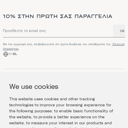
10% ΣΤΗΝ ΠΡΏΤΗ ΣΑΣ ΠΑΡΑΓΓΕΛΊΑ
OK
Διεύθυνση email
Με την εγγραφή σας, επιβεβαιώνετε ότι έχετε διαβάσει και αποδέχεστε την
Πολιτική
Απορρήτου
EN
EL
ΑΓΟΡΆ
Κοσμήματα
We use cookies
ΠΛΗΡΟΦΟΡΊΕΣ
Ρολόγια
Αντικείμενα
Βοήθεια και Ερωτήσεις
Ταξιδέψτε με Στυλ
This website uses cookies and other tracking
ΣΧΕΤΙΚΆ ΜΕ ΕΜΆΣ
Giftcard
technologies to improve your browsing experience for
Αποστολές και επιστροφές
the following purposes:
to enable basic functionality of
Η οικογένεια Ιμάνογλου
Επικοινωνήστε μαζί μας
ΣΥΝΔΕΘΕΊΤΕ
the website
,
to provide a better experience on the
Τα καταστήματά μας
website
,
to measure your interest in our products and
Facebook
ΝΟΜΙΚΆ