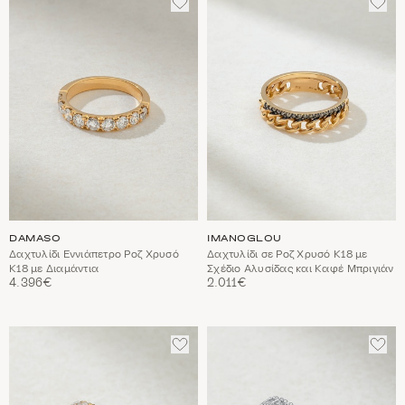
ΣΤΑ
ΣΤΑ
ΑΓΑΠΗΜΈΝΑ
ΑΓΑ
DAMASO
IMANOGLOU
Δαχτυλίδι Εννιάπετρο Ροζ Χρυσό
Δαχτυλίδι σε Ροζ Χρυσό Κ18 με
Κ18 με Διαμάντια
Σχέδιο Αλυσίδας και Καφέ Μπριγιάν
4.396€
2.011€
ΠΡΟΣΘΈΣΤΕ
ΠΡΟ
ΣΤΑ
ΣΤΑ
ΑΓΑΠΗΜΈΝΑ
ΑΓΑ