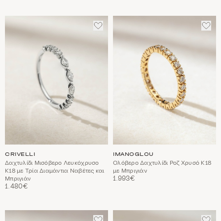
ΠΡΟΣΘΈΣΤΕ
ΠΡΟ
ΣΤΑ
ΣΤΑ
ΑΓΑΠΗΜΈΝΑ
ΑΓΑ
CRIVELLI
IMANOGLOU
Δαχτυλίδι Μισόβερο Λευκόχρυσο
Ολόβερο Δαχτυλίδι Ροζ Χρυσό Κ18
Κ18 με Τρία Διαμάντια Ναβέτες και
με Μπριγιάν
1.993€
Μπριγιάν
1.480€
ΠΡΟΣΘΈΣΤΕ
ΠΡΟ