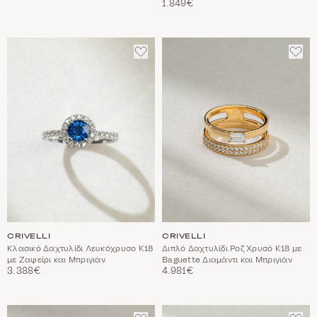
1.849€
ΠΡΟΣΘΈΣΤΕ
ΠΡΟ
ΣΤΑ
ΣΤΑ
ΑΓΑΠΗΜΈΝΑ
ΑΓΑ
CRIVELLI
CRIVELLI
Κλασικό Δαχτυλίδι Λευκόχρυσο Κ18
Διπλό Δαχτυλίδι Ροζ Χρυσό Κ18 με
με Ζαφείρι και Μπριγιάν
Baguette Διαμάντι και Μπριγιάν
3.388€
4.981€
ΠΡΟΣΘΈΣΤΕ
ΠΡΟ