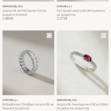
IMANOGLOU
CRIVELLI
Δαχτυλίδι σε Ροζ Χρυσό Κ18 με
Ροζ Χρυσό Δαχτυλίδι 18 Καρατίων
Διαμάντι Emerald
με Διαμάντια
1.884€
2.071€
ΠΡΟΣΘΈΣΤΕ
ΠΡΟ
ΣΤΑ
ΣΤΑ
ΑΓΑΠΗΜΈΝΑ
ΑΓΑ
CRIVELLI
IMANOGLOU
Εκθαμβωτικό Ολόβερο Δαχτυλίδι με
Δαχτυλίδι Λευκόχρυσο Κ18 με Οβάλ
Emerald Διαμάντια
Ρουμπίνι και Διαμάντια