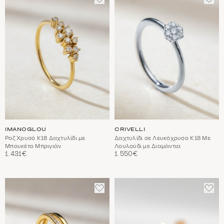
ΣΤΑ
ΣΤΑ
ΑΓΑΠΗΜΈΝΑ
ΑΓΑ
IMANOGLOU
CRIVELLI
Ροζ Χρυσό Κ18 Δαχτυλίδι με
Δαχτυλίδι σε Λευκόχρυσο Κ18 Με
Μπουκέτο Μπριγιάν
Λουλούδι με Διαμάντια
1.431€
1.550€
ΠΡΟΣΘΈΣΤΕ
ΠΡΟ
ΣΤΑ
ΣΤΑ
ΑΓΑΠΗΜΈΝΑ
ΑΓΑ