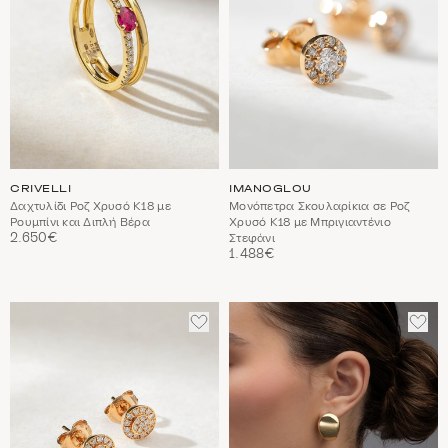
CRIVELLI
IMANOGLOU
Δαχτυλίδι Ροζ Χρυσό Κ18 με
Μονόπετρα Σκουλαρίκια σε Ροζ
Ρουμπίνι και Διπλή Βέρα
Χρυσό Κ18 με Μπριγιαντένιο
2.650€
Στεφάνι
1.488€
ΠΡΟΣΘΈΣΤΕ
ΠΡΟ
ΣΤΑ
ΣΤΑ
ΑΓΑΠΗΜΈΝΑ
ΑΓΑ