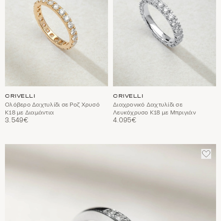
CRIVELLI
CRIVELLI
Ολόβερο Δαχτυλίδι σε Ροζ Χρυσό
Διαχρονικό Δαχτυλίδι σε
Κ18 με Διαμάντια
Λευκόχρυσο Κ18 με Μπριγιάν
3.549€
4.095€
ΠΡΟ
ΣΤΑ
ΑΓΑ